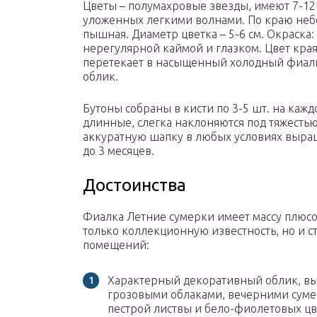
Цветы – полумахровые звезды, имеют 7-12
уложенных легкими волнами. По краю неб
пышная. Диаметр цветка – 5-6 см. Окраска
нерегулярной каймой и глазком. Цвет края
перетекает в насыщенный холодный фиалк
облик.
Бутоны собраны в кисти по 3-5 шт. на каж
длинные, слегка наклоняются под тяжестью
аккуратную шапку в любых условиях выращ
до 3 месяцев.
Достоинства
Фиалка Летние сумерки имеет массу плюсо
только коллекционную известность, но и 
помещений:
Характерный декоративный облик, в
грозовыми облаками, вечерними суме
пестрой листвы и бело-фиолетовых цв