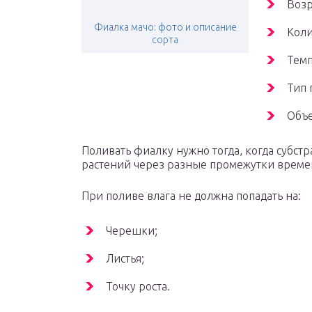
Возр
Фиалка мачо: фото и описание
Коли
сорта
Темп
Тип 
Объе
Поливать фиалку нужно тогда, когда субстра
растений через разные промежутки време
При поливе влага не должна попадать на:
Черешки;
Листья;
Точку роста.