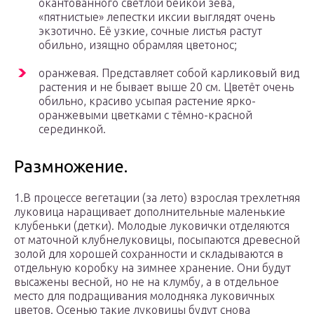
окантованного светлой бейкой зева,
«пятнистые» лепестки иксии выглядят очень
экзотично. Её узкие, сочные листья растут
обильно, изящно обрамляя цветонос;
оранжевая. Представляет собой карликовый вид
растения и не бывает выше 20 см. Цветёт очень
обильно, красиво усыпая растение ярко-
оранжевыми цветками с тёмно-красной
серединкой.
Размножение.
1.В процессе вегетации (за лето) взрослая трехлетняя
луковица наращивает дополнительные маленькие
клубеньки (детки). Молодые луковички отделяются
от маточной клубнелуковицы, посыпаются древесной
золой для хорошей сохранности и складываются в
отдельную коробку на зимнее хранение. Они будут
высажены весной, но не на клумбу, а в отдельное
место для подращивания молодняка луковичных
цветов. Осенью такие луковицы будут снова