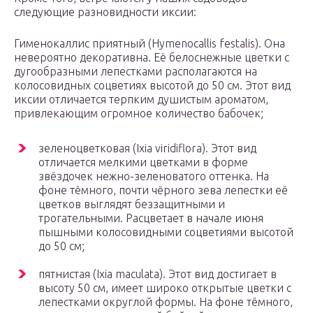
следующие разновидности иксии:
Гименокаллис приятный (Hymenocallis festalis). Она
невероятно декоративна. Её белоснежные цветки с
дугообразными лепестками располагаются на
колосовидных соцветиях высотой до 50 см. Этот вид
иксии отличается терпким душистым ароматом,
привлекающим огромное количество бабочек;
зеленоцветковая (Ixia viridiflora). Этот вид
отличается мелкими цветками в форме
звёздочек нежно-зеленоватого оттенка. На
фоне тёмного, почти чёрного зева лепестки её
цветков выглядят беззащитными и
трогательными. Расцветает в начале июня
пышными колосовидными соцветиями высотой
до 50 см;
пятнистая (Ixia maculata). Этот вид достигает в
высоту 50 см, имеет широко открытые цветки с
лепестками округлой формы. На фоне тёмного,