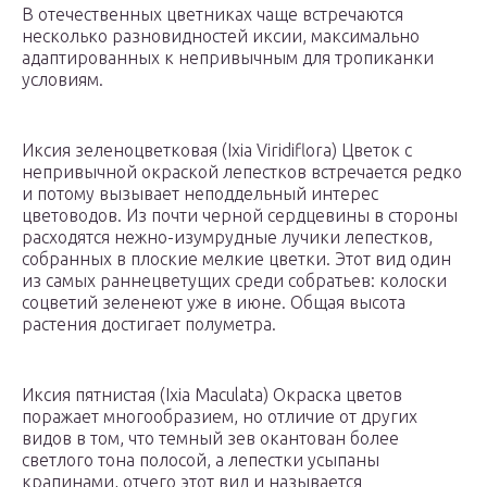
В отечественных цветниках чаще встречаются
несколько разновидностей иксии, максимально
адаптированных к непривычным для тропиканки
условиям.
Иксия зеленоцветковая (Ixia Viridiflora) Цветок с
непривычной окраской лепестков встречается редко
и потому вызывает неподдельный интерес
цветоводов. Из почти черной сердцевины в стороны
расходятся нежно-изумрудные лучики лепестков,
собранных в плоские мелкие цветки. Этот вид один
из самых раннецветущих среди собратьев: колоски
соцветий зеленеют уже в июне. Общая высота
растения достигает полуметра.
Иксия пятнистая (Ixia Maculata) Окраска цветов
поражает многообразием, но отличие от других
видов в том, что темный зев окантован более
светлого тона полосой, а лепестки усыпаны
крапинами, отчего этот вид и называется