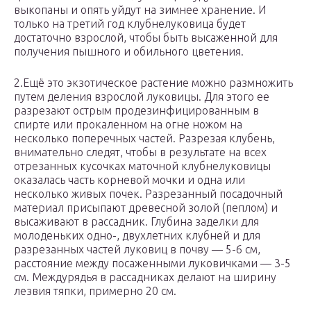
выкопаны и опять уйдут на зимнее хранение. И
только на третий год клубнелуковица будет
достаточно взрослой, чтобы быть высаженной для
получения пышного и обильного цветения.
2.Ещё это экзотическое растение можно размножить
путем деления взрослой луковицы. Для этого ее
разрезают острым продезинфицированным в
спирте или прокаленном на огне ножом на
несколько поперечных частей. Разрезая клубень,
внимательно следят, чтобы в результате на всех
отрезанных кусочках маточной клубнелуковицы
оказалась часть корневой мочки и одна или
несколько живых почек. Разрезанный посадочный
материал присыпают древесной золой (пеплом) и
высаживают в рассадник. Глубина заделки для
молоденьких одно-, двухлетних клубней и для
разрезанных частей луковиц в почву — 5-6 см,
расстояние между посаженными луковичками — 3-5
см. Междурядья в рассадниках делают на ширину
лезвия тяпки, примерно 20 см.