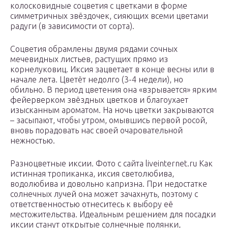
колосковидные соцветия с цветками в форме
симметричных звёздочек, сияющих всеми цветами
радуги (в зависимости от сорта).
Соцветия обрамлены двумя рядами сочных
мечевидных листьев, растущих прямо из
корнелуковиц. Иксия зацветает в конце весны или в
начале лета. Цветёт недолго (3-4 недели), но
обильно. В период цветения она «взрывается» ярким
фейерверком звёздных цветков и благоухает
изысканным ароматом. На ночь цветки закрываются
– засыпают, чтобы утром, омывшись первой росой,
вновь порадовать нас своей очаровательной
нежностью.
Разноцветные иксии. Фото с сайта liveinternet.ru Как
истинная тропиканка, иксия светолюбива,
водолюбива и довольно капризна. При недостатке
солнечных лучей она может зачахнуть, поэтому с
ответственностью отнеситесь к выбору её
местожительства. Идеальным решением для посадки
иксии станут открытые солнечные полянки,