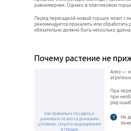
равномернее. Однако в пластиковом горшк
Перед пересадкой новый горшок моют с м
рекомендуется прокалить или обработать 
обязательно должно быть несколько дрена
Почему растение не при
Алоэ — н
агротехн
При пере
при необ
ряд ошиб
Как правильно посадить и
Не д
ухаживать за алоэ в домашних
почв
условиях, секреты выращивания
в горшке