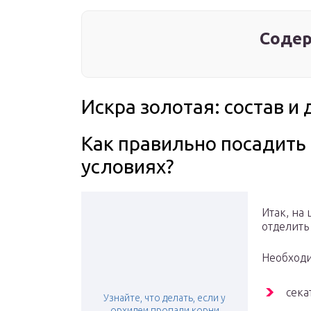
Содер
Искра золотая: состав и
Как правильно посадить
условиях?
Итак, на 
отделить 
Необход
сека
Узнайте, что делать, если у
орхидеи пропали корни