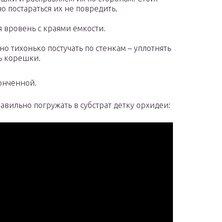
о постараться их не повредить.
я вровень с краями емкости.
но тихонько постучать по стенкам – уплотнять
ь корешки.
конченной.
авильно погружать в субстрат детку орхидеи: