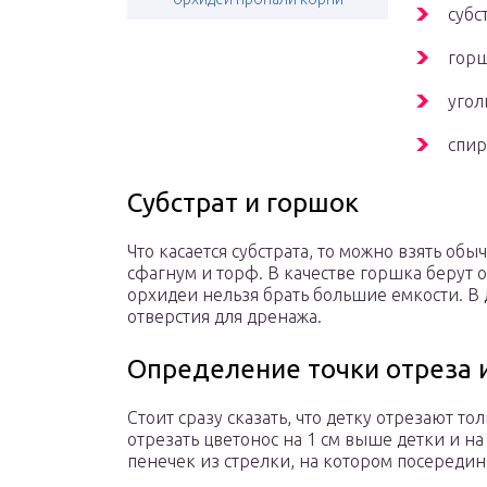
субс
горш
угол
спир
Субстрат и горшок
Что касается субстрата, то можно взять обы
сфагнум и торф. В качестве горшка берут 
орхидеи нельзя брать большие емкости. В 
отверстия для дренажа.
Определение точки отреза 
Стоит сразу сказать, что детку отрезают то
отрезать цветонос на 1 см выше детки и на
пенечек из стрелки, на котором посередин