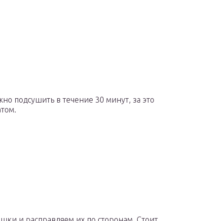
жно подсушить в течение 30 минут, за это
атом.
.
шки и расправляем их по сторонам. Стоит