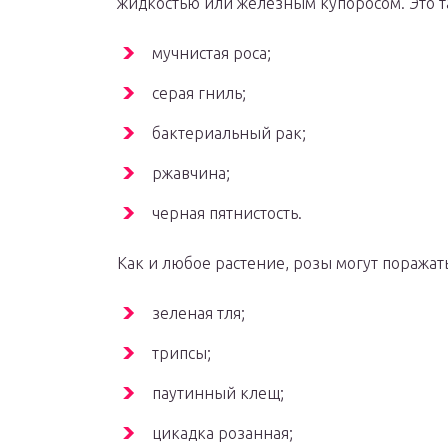
жидкостью или железным купоросом. Это та
мучнистая роса;
серая гниль;
бактериальный рак;
ржавчина;
черная пятнистость.
Как и любое растение, розы могут поража
зеленая тля;
трипсы;
паутинный клещ;
цикадка розанная;