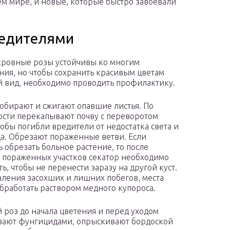
м мире, и новые, которые быстро завоевали
редителями
ровные розы устойчивы ко многим
ния, но чтобы сохранить красивым цветам
 вид, необходимо проводить профилактику.
обирают и сжигают опавшие листья. По
сти перекапывают почву с переворотом
чтобы погибли вредители от недостатка света и
а. Обрезают пораженные ветви. Если
 обрезать больное растение, то после
 пораженных участков секатор необходимо
ь, чтобы не перенести заразу на другой куст.
аления засохших и лишних побегов, места
обработать раствором медного купороса.
роз до начала цветения и перед уходом
ывают фунгицидами, опрыскивают бордоской