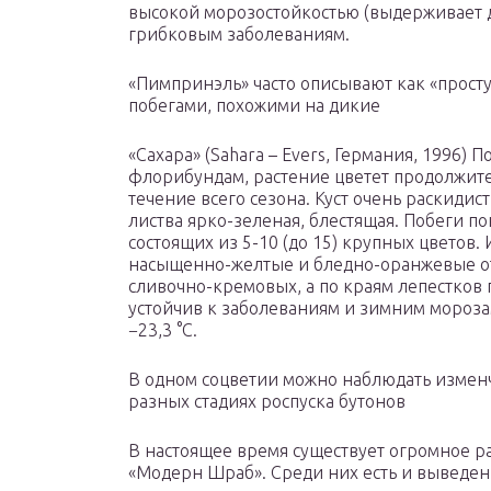
высокой морозостойкостью (выдерживает д
грибковым заболеваниям.
«Пимпринэль» часто описывают как «просту
побегами, похожими на дикие
«Сахара» (Sahara – Evers, Германия, 1996) 
флорибундам, растение цветет продолжит
течение всего сезона. Куст очень раскидист
листва ярко-зеленая, блестящая. Побеги п
состоящих из 5-10 (до 15) крупных цветов. 
насыщенно-желтые и бледно-оранжевые от
сливочно-кремовых, а по краям лепестков 
устойчив к заболеваниям и зимним мороз
−23,3 °С.
В одном соцветии можно наблюдать изменч
разных стадиях роспуска бутонов
В настоящее время существует огромное ра
«Модерн Шраб». Среди них есть и выведен