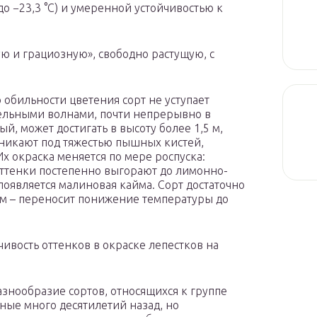
о −23,3 °С) и умеренной устойчивостью к
ю и грациозную», свободно растущую, с
По обильности цветения сорт не уступает
ельными волнами, почти непрерывно в
ый, может достигать в высоту более 1,5 м,
оникают под тяжестью пышных кистей,
Их окраска меняется по мере роспуска:
тенки постепенно выгорают до лимонно-
появляется малиновая кайма. Сорт достаточно
ам – переносит понижение температуры до
ивость оттенков в окраске лепестков на
знообразие сортов, относящихся к группе
ные много десятилетий назад, но