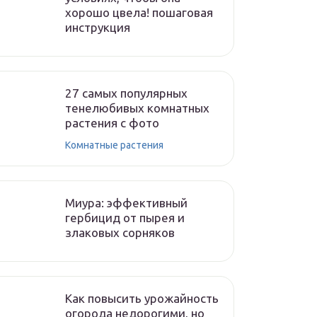
хорошо цвела! пошаговая
инструкция
27 самых популярных
тенелюбивых комнатных
растения с фото
Комнатные растения
Миура: эффективный
гербицид от пырея и
злаковых сорняков
Как повысить урожайность
огорода недорогими, но