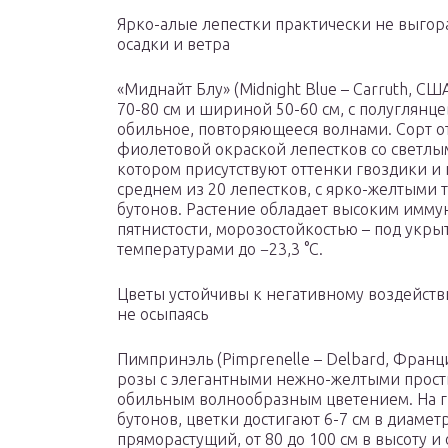
Ярко-алые лепестки практически не выгор
осадки и ветра
«Миднайт Блу» (Midnight Blue – Carruth, СШ
70-80 см и шириной 50-60 см, с полуглянц
обильное, повторяющееся волнами. Сорт о
фиолетовой окраской лепестков со светлы
котором присутствуют оттенки гвоздики и 
среднем из 20 лепестков, с ярко-желтыми 
бутонов. Растение обладает высоким имму
пятнистости, морозостойкостью – под укры
температурами до −23,3 °С.
Цветы устойчивы к негативному воздействи
не осыпаясь
Пимпринэль (Pimprenelle – Delbard, Франц
розы с элегантными нежно-желтыми прост
обильным волнообразным цветением. На г
бутонов, цветки достигают 6-7 см в диамет
пряморастущий, от 80 до 100 см в высоту и