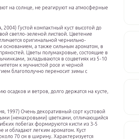
ают на солнце, не реагируют на атмосферные
А, 2004) Густой компактный куст высотой до
евой светло-зеленой листвой. Цветение
тличается оригинальной чернильно-
м основанием, а также сильным ароматом, в
пряностей. Цветы полумахровые, состоящие в
тычинками, зкладываются в соцветиях из 5-10
нитетом к мучнистой росе и черной
тием благополучно переносит зимы с
ю осадков и ветров, долго держатся на кусте,
ия, 1997) Очень декоративный сорт кустовой
ыми (немахровыми) цветками, отличающийся
ибких побегах формируются кисти из 3-5
ре и обладают легким ароматом. Куст
 около 70 см в ширину. Характеризуется