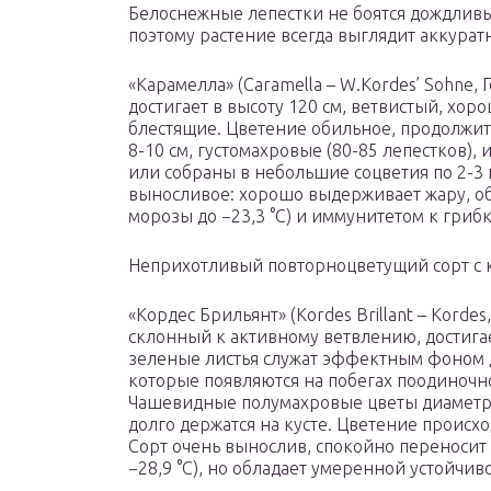
Белоснежные лепестки не боятся дождливых
поэтому растение всегда выглядит аккурат
«Карамелла» (Caramella – W.Kordes’ Sohne
достигает в высоту 120 см, ветвистый, хор
блестящие. Цветение обильное, продолжит
8-10 см, густомахровые (80-85 лепестков)
или собраны в небольшие соцветия по 2-3 
выносливое: хорошо выдерживает жару, об
морозы до −23,3 °С) и иммунитетом к гри
Неприхотливый повторноцветущий сорт с
«Кордес Брильянт» (Kordes Brillant – Korde
склонный к активному ветвлению, достигае
зеленые листья служат эффектным фоном 
которые появляются на побегах поодиночно
Чашевидные полумахровые цветы диаметро
долго держатся на кусте. Цветение происх
Сорт очень вынослив, спокойно переносит
−28,9 °С), но обладает умеренной устойчи