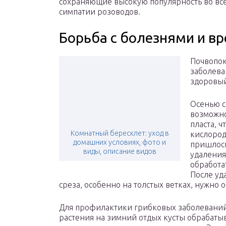
сохраняющие высокую популярность во все
симпатии розоводов.
Борьба с болезнями и в
Почвопок
заболева
здоровый
Осенью с
возможно
пласта, 
Комнатный бересклет: уход в
кислород
домашних условиях, фото и
пришлось
виды, описание видов
удаления
обработат
После уд
среза, особенно на толстых ветках, нужно 
Для профилактики грибковых заболеваний 
растения на зимний отдых кусты обрабат