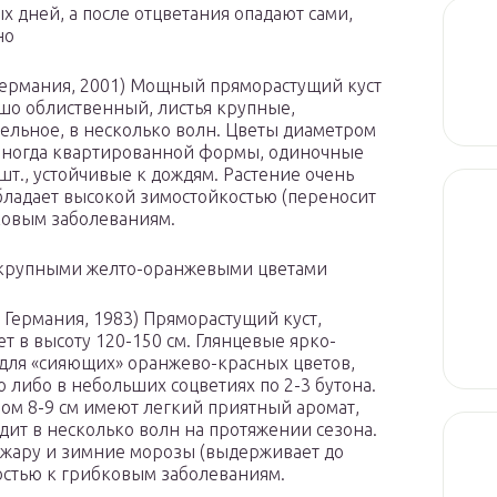
 дней, а после отцветания опадают сами,
но
, Германия, 2001) Мощный пряморастущий куст
ошо облиственный, листья крупные,
ельное, в несколько волн. Цветы диаметром
, иногда квартированной формы, одиночные
шт., устойчивые к дождям. Растение очень
ладает высокой зимостойкостью (переносит
бковым заболеваниям.
 крупными желто-оранжевыми цветами
s, Германия, 1983) Пряморастущий куст,
т в высоту 120-150 см. Глянцевые ярко-
для «сияющих» оранжево-красных цветов,
 либо в небольших соцветиях по 2-3 бутона.
м 8-9 см имеют легкий приятный аромат,
одит в несколько волн на протяжении сезона.
 жару и зимние морозы (выдерживает до
востью к грибковым заболеваниям.