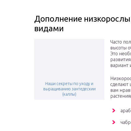
Дополнение низкорослы
видами
Часто по
высоты о
Это необ
развития
вариант 
Низкорос
Наши секреты по уходу и
сделают 
выращиванию зантедескии
вам нрав
(каллы)
растения
араб
чабр