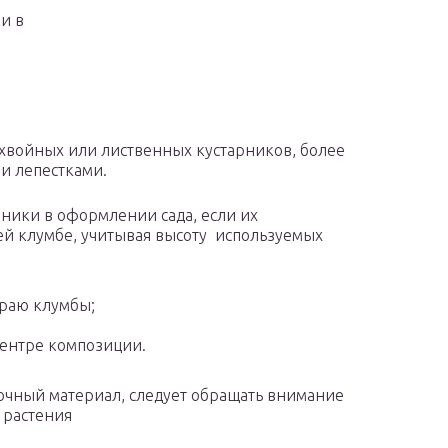
и в
я цветы.
 хвойных или лиственных кустарников, более
и лепестками.
ники в оформлении сада, если их
ей клумбе, учитывая высоту используемых
раю клумбы;
центре композиции.
очный материал, следует обращать внимание
а растения