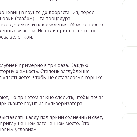
рневищ в грунте до прорастания, перед
цовки (слабом). Эта процедура
 все дефекты и повреждения. Можно просто
женные участки. Но если пришлось что-то
реза зеленкой.
лубней примерно в три раза. Каждую
сторную емкость. Степень заглубления
 уплотняется, чтобы не оставалось в горшке
ют, но при этом важно следить, чтобы почва
опрыскайте грунт из пульверизатора
ыставлять каллу под яркий солнечный свет,
 приглушенном затененном месте. Это
новым условиям.