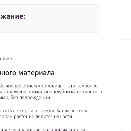
жание:
овиях.
чного материала
обычно делением корневищ — это наиболее
благополучно прижилась, клубни материнского
ыми, без повреждений.
стить ее корни от земли. Затем острым
лем растение делится на части
енке досталась часть здоровых корней