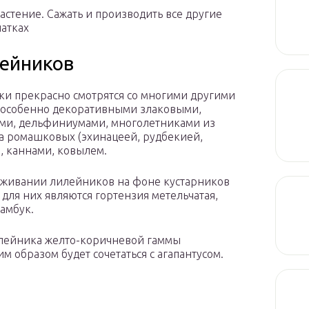
астение. Сажать и производить все другие
чатках
ейников
и прекрасно смотрятся со многими другими
 особенно декоративными злаковыми,
ми, дельфиниумами, многолетниками из
а ромашковых (эхинацеей, рудбекией,
, каннами, ковылем.
живании лилейников на фоне кустарников
для них являются гортензия метельчатая,
бамбук.
лейника желто-коричневой гаммы
м образом будет сочетаться с агапантусом.