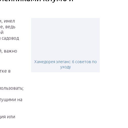
м, имел
е, ведь
ой
 садовод
й, важно
Хамедорея элеганс: 6 советов по
уходу
тке в
ользовать;
астущими на
ция или