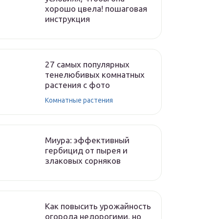
хорошо цвела! пошаговая
инструкция
27 самых популярных
тенелюбивых комнатных
растения с фото
Комнатные растения
Миура: эффективный
гербицид от пырея и
злаковых сорняков
Как повысить урожайность
огорода недорогими, но