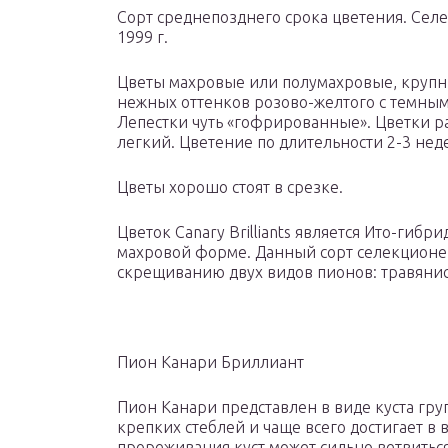
Сорт среднепозднего срока цветения. Селе
1999 г.
Цветы махровые или полумахровые, крупны
нежных оттенков розово-желтого с темным
Лепестки чуть «гофрированные». Цветки ра
легкий. Цветение по длительности 2-3 нед
Цветы хорошо стоят в срезке.
Цветок Canary Brilliants является Ито-гиб
махровой форме. Данный сорт селекционе
скрещиванию двух видов пионов: травянис
Пион Канари Бриллиант
Пион Канари представлен в виде куста гру
крепких стеблей и чаще всего достигает в 
прореживания куст может сильно ветвиться 