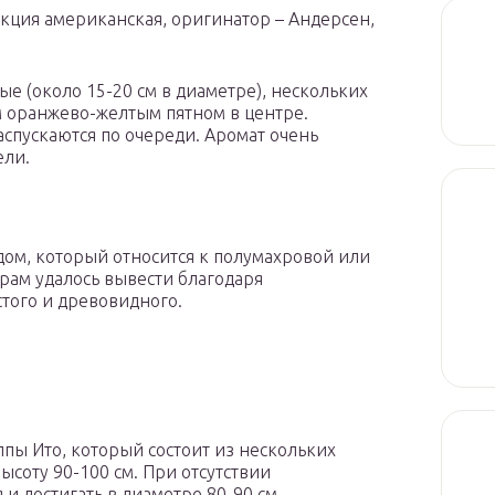
кция американская, оригинатор – Андерсен,
е (около 15-20 см в диаметре), нескольких
 оранжево-желтым пятном в центре.
спускаются по очереди. Аромат очень
ели.
ридом, который относится к полумахровой или
рам удалось вывести благодаря
того и древовидного.
ппы Ито, который состоит из нескольких
высоту 90-100 см. При отсутствии
и достигать в диаметре 80-90 см.