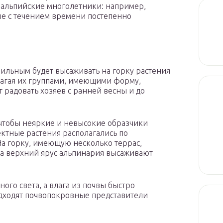
т альпийские многолетники: например,
рые с течением времени постепенно
ильным будет высаживать на горку растения
лагая их группами, имеющими форму,
т радовать хозяев с ранней весны и до
 чтобы неяркие и невысокие образчики
ктные растения располагались по
На горку, имеющую несколько террас,
На верхний ярус альпинария высаживают
ого света, а влага из почвы быстро
одходят почвопокровные представители