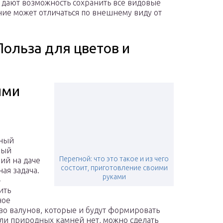
 дают возможность сохранить все видовые
ние может отличаться по внешнему виду от
Польза для цветов и
ими
нный
ный
Перегной: что это такое и из чего
ий на даче
состоит, приготовление своими
ная задача.
руками
–
ить
ное
во валунов, которые и будут формировать
сли природных камней нет, можно сделать