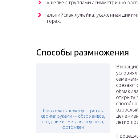
ущелье с группами асимметрично рас
альпийская лужайка, усаженная дики
горах.
Способы размножения
Выращив
условиях
семенами
срезают 
обмакива
открытую
способно
взрослый
Как сделать полки для цветов
делением
своими руками — обзор видов,
создание из металла и дерева,
легко пр
фото идеи
Процедур