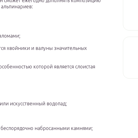
ин сможет ежегодно дополнять композицию
 альпинариев:
изломами;
тся хвойники и валуны значительных
особенностью которой является слоистая
 или искусственный водопад;
с беспорядочно набросанными камнями;