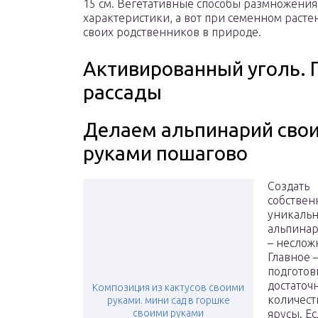
15 см. Вегетативные способы размножения
характеристики, а вот при семенном расте
своих родственников в природе.
Активированный уголь. 
рассады
Делаем альпинарий сво
руками пошагово
Создать
собстве
уникаль
альпинар
– неслож
Главное 
подготов
достаточ
Композиция из кактусов своими
количест
руками. мини сад в горшке
своими руками
ярусы. Е