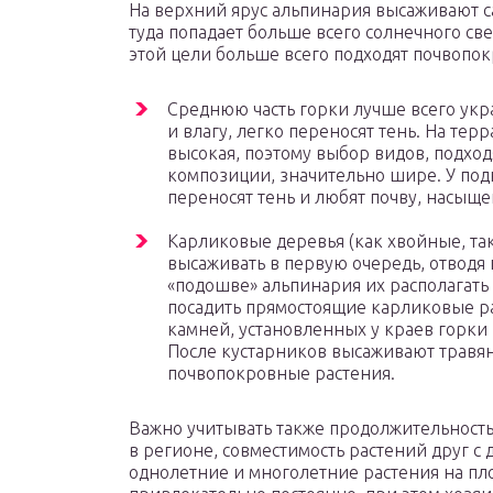
На верхний ярус альпинария высаживают с
туда попадает больше всего солнечного свет
этой цели больше всего подходят почвопо
Среднюю часть горки лучше всего укра
и влагу, легко переносят тень. На тер
высокая, поэтому выбор видов, подхо
композиции, значительно шире. У под
переносят тень и любят почву, насыщ
Карликовые деревья (как хвойные, та
высаживать в первую очередь, отводя 
«подошве» альпинария их располагать
посадить прямостоящие карликовые р
камней, установленных у краев горки 
После кустарников высаживают травя
почвопокровные растения.
Важно учитывать также продолжительность
в регионе, совместимость растений друг с 
однолетние и многолетние растения на пло