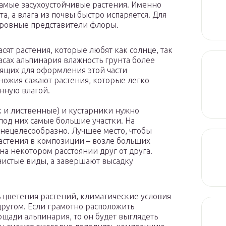
амые засухоустойчивые растения. Именно
а, а влага из почвы быстро испаряется. Для
кровные представители флоры.
сят растения, которые любят как солнце, так
расах альпинария влажность грунта более
дящих для оформления этой части
ножия сажают растения, которые легко
енную влагой.
к и лиственные) и кустарники нужно
под них самые большие участки. На
 нецелесообразно. Лучшее место, чтобы
астения в композиции – возле больших
на некотором расстоянии друг от друга.
нистые виды, а завершают высадку
 цветения растений, климатические условия
другом. Если грамотно расположить
щади альпинария, то он будет выглядеть