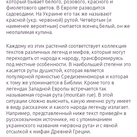
который бывает белого, розового, красного и
фиолетового цветов. В Европе разводится
садоводами. На Украине его так же называют
красной (укр. червоной) рутой. Четвёртым (и
наименее вероятным) считается ясенец белый, он же
неопалимая купина.
Каждому из этих растений соответствует коллекция
текстов различных легенд и мифов, которые могут
переходить от народа к народу, трансформируясь
под местные особенности. В наибольшей степени это
касается руты душистой, которая является
популярной пряностью Средиземноморья и которая
к тому же упоминается в Библии. Кроме того в
легендах Западной Европы встречается так
называемая горная рута (mountain rue). В этой
ситуации сложно выяснить, какую именно руту имеет
в виду рассказчик и какого народа легенду излагает.
Например, представленный ниже текст приведён в
русскоязычном источнике, но с упоминанием
украинского названия «червона рута» и с явной
отсылкой к мифам Древней Греции.