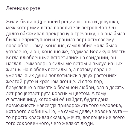
Легенда о руте
Жили-были в Древней Греции юноша и девушка,
меж которыми встал повелитель ветров Эол. Он
долго обхаживал прекрасную гречанку, но она была
была неприступной и хранила верность своему
возлюбленному. Конечно, самолюбие Эола было
уязвлено, и он, конечно же, задумал Великую Месть.
Когда влюбленные встретились на свидании, он
наслал неимоверно сильные ветры и выдул из них
жизнь. Но любовь всесильна, а потому пара не
умерла, а их души воплотились в двух растениях —
желтой руте и красном ясенце. И с тех пор,
безусловно в память о большой любви, раз в десять
лет расцветает рута красным цветом. А тому
счастливчику, который её найдет, будет дана
возможность навсегда приворожить того человека,
которого любишь. Но, на самом деле, червона рута —
то просто красивая сказка, мечта, воплощение всего
того сокровенного, чего желают люди.