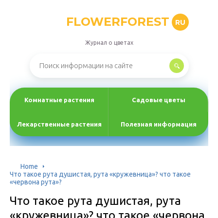
FLOWERFOREST
RU
Журнал о цветах
Комнатные растения
Садовые цветы
Лекарственные растения
Полезная информация
Home
Что такое рута душистая, рута «кружевница»? что такое
«червона рута»?
Что такое рута душистая, рута
«кружевница»? что такое «червона