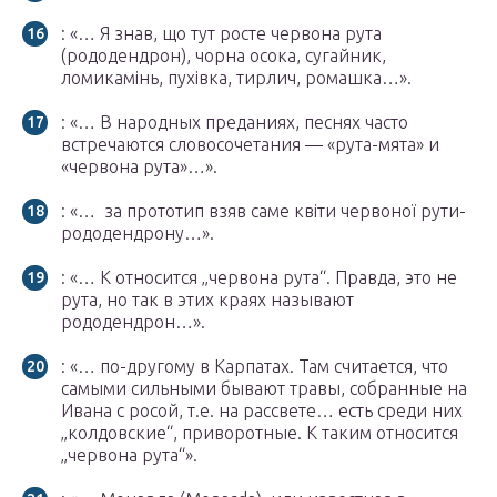
: «… Я знав, що тут росте червона рута
(рододендрон), чорна осока, сугайник,
ломикамінь, пухівка, тирлич, ромашка…».
: «… В народных преданиях, песнях часто
встречаются словосочетания — «рута-мята» и
«червона рута»…».
: «… за прототип взяв саме квіти червоної рути-
рододендрону…».
: «… К относится „червона рута“. Правда, это не
рута, но так в этих краях называют
рододендрон…».
: «… по-другому в Карпатах. Там считается, что
самыми сильными бывают травы, собранные на
Ивана с росой, т.е. на рассвете… есть среди них
„колдовские“, приворотные. К таким относится
„червона рута“».