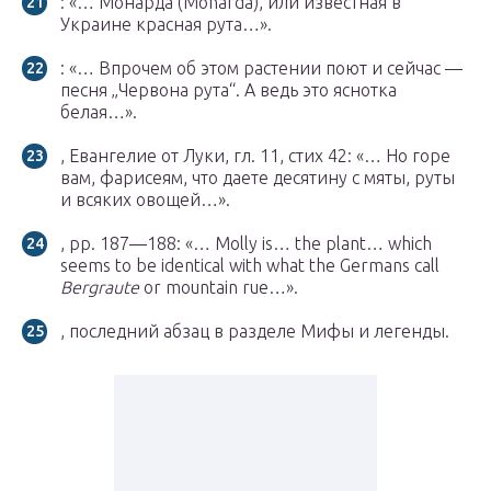
: «… Монарда (Monarda), или известная в
Украине красная рута…».
: «… Впрочем об этом растении поют и сейчас —
песня „Червона рута“. А ведь это яснотка
белая…».
, Евангелие от Луки, гл. 11, стих 42: «… Но горе
вам, фарисеям, что даете десятину с мяты, руты
и всяких овощей…».
, pp. 187—188: «… Molly is… the plant… which
seems to be identical with what the Germans call
Bergraute
or mountain rue…».
, последний абзац в разделе Мифы и легенды.