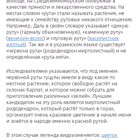
вообще, на Средиземноморском побережье в
качестве пряности и лекарственного средства. На
местах словом «рута» стали называть растения, не
имеющие к семейству рутовых никакого отношения.
Например, Даль в своём словаре указывает «дикую
руту» (гармалу обыкновенную), «каменную руту»
(
венерин волос
) и «луговую руту» (
василистник
жёлтый
). Так же и в украинском языке существует
«червона рута» (рододендрон миртолистный) и не
определённая «рута-мята».
Исследователями указывается, что под именем
червоной руты гуцулы имели в виду какое-то
местное растение, которое свободно растёт на
склонах Карпат, и которое можно собрать для
приготовления различных «зелий». Лучшим
кандидатом на эту роль является миртолистный
рододендрон, который растёт только в горах,
организует очень красивое цветение в начале июня
и зовётся в народе именно красной рутой.
В этом случае легенда видоизменяется:
цветок