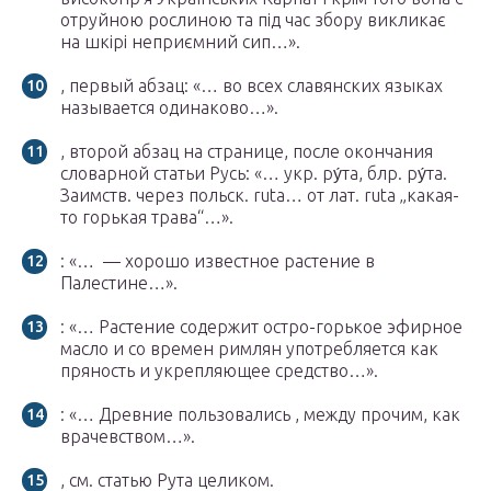
отруйною рослиною та під час збору викликає
на шкірі неприємний сип…».
, первый абзац: «… во всех славянских языках
называется одинаково…».
, второй абзац на странице, после окончания
словарной статьи Русь: «… укр. ру́та, блр. ру́та.
Заимств. через польск. rutа… от лат. rutа „какая-
то горькая трава“…».
: «… — хорошо известное растение в
Палестине…».
: «… Растение содержит остро-горькое эфирное
масло и со времен римлян употребляется как
пряность и укрепляющее средство…».
: «… Древние пользовались , между прочим, как
врачевством…».
, см. статью Рута целиком.