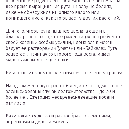
особенно ее радует беспроблемность ее питомца: за
все время выращивания рута ни разу не болела,
даже не обнаружила ни одного вялого или
поникшего листа, как это бывает у других растений.
Для того, чтобы рута пышнее цвела, а еще и в
благодарность за то, что «кружевница» не требует от
своей хозяйки особых усилий, Елена раз в месяц
балует ее растворами «Гумата» или «Байкала». Рута
зацветает, начиная со второго года роста, и дает
маленькие желтые цветочки.
Рута относится к многолетним вечнозеленым травам.
На одном месте куст растет 6 лет, хотя в Подмосковье
зафиксированы случаи долгожительства – до 20 и
более лет. Ежегодно неодревесневевшие побеги
отмирают.
Размножается легко и разнообразно: семенами,
черенками и делением куста.