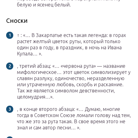
белую и ясенец белый.
Сноски
↑ : «… В Закарпатье есть такая легенда: в горах
растет желтый цветок руты, который только
один раз в году, в праздник, в ночь на Ивана
Купала… ».
, третий абзац: «… «червона рута» — название
мифологическое… этот цветок символизирует у
славян разлуку, одиночество, неразделенную
или утраченную любовь, скорбь и раскаяние.
Так же является символом девственности,
целомудрия…».
, в конце второго абзаца: «… Думаю, многие
тогда в Советском Союзе ломали голову над тем,
что же это за рута такая. В свое время этого не
знал и сам автор песни… ».