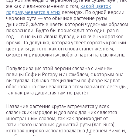
Единой легенды о червоной руте не существует, так
же как и единого мнения о том,
какой цветок
подразумевается в этих
легендах. По одной версии
червона рута — это обычное растение руты
душистой, жёлтые цветы которой чудесным образом
покраснели. Будто бы происходит это один раз в
год — в ночь на Ивана Купалу, и на очень короткое
время. Та девушка, которая успеет сорвать красный
цвет руты до того, как он снова станет жёлтым,
сможет «приворожить» любого парня на всю жизнь.
Популяризация этой версии связана с именем
певицы Софии Ротару и ансамблем, с которым она
выступала. Однако специалисты по флоре Карпат
обоснованно сомневаются в этом варианте легенды,
так как рута душистая там не растёт.
Название растения «рута» встречается у всех
славянских народов и для всех для них является
иностранным словом, так как происходит от
латинского названия душистой руты (лат. Ruta),
которая широко использовалась в Древнем Риме и,