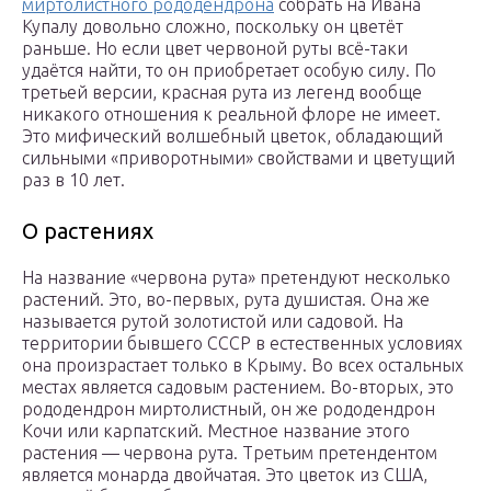
миртолистного рододендрона
собрать на Ивана
Купалу довольно сложно, поскольку он цветёт
раньше. Но если цвет червоной руты всё-таки
удаётся найти, то он приобретает особую силу. По
третьей версии, красная рута из легенд вообще
никакого отношения к реальной флоре не имеет.
Это мифический волшебный цветок, обладающий
сильными «приворотными» свойствами и цветущий
раз в 10 лет.
О растениях
На название «червона рута» претендуют несколько
растений. Это, во-первых, рута душистая. Она же
называется рутой золотистой или садовой. На
территории бывшего СССР в естественных условиях
она произрастает только в Крыму. Во всех остальных
местах является садовым растением. Во-вторых, это
рододендрон миртолистный, он же рододендрон
Кочи или карпатский. Местное название этого
растения — червона рута. Третьим претендентом
является монарда двойчатая. Это цветок из США,