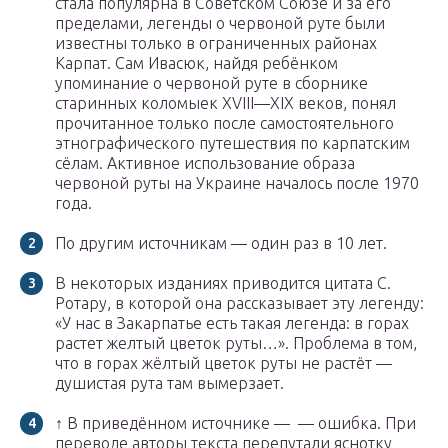
стала популярна в Советском Союзе и за его
пределами, легенды о червоной руте были
известны только в ограниченных районах
Карпат. Сам Ивасюк, найдя ребёнком
упоминание о червоной руте в сборнике
старинных коломыек XVIII—XIX веков, понял
прочитанное только после самостоятельного
этнографического путешествия по карпатским
сёлам. Активное использование образа
червоной руты на Украине началось после 1970
года.
По другим источникам — один раз в 10 лет.
В некоторых изданиях приводится цитата С.
Ротару, в которой она рассказывает эту легенду:
«У нас в Закарпатье есть такая легенда: в горах
растет желтый цветок руты…». Проблема в том,
что в горах жёлтый цветок руты не растёт —
душистая рута там вымерзает.
↑ В приведённом источнике — — ошибка. При
переводе авторы текста перепутали яснотку