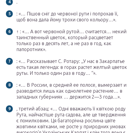
.
: «… Пішов сніг до червоної рути і попрохав її,
щоб вона дала йому трохи свого кольору…».
↑ : «… А вот червоной рутой… считается… некий
таинственный цветок, который расцветает
только раз в десять лет, а не раз в год, как
папоротник».
: «… Рассказывает С. Ротару: „У нас в Закарпатье
есть такая легенда: в горах растет желтый цветок
руты. И только один раз в году… “».
: «… В России, в средней ее полосе, вымерзает и
разводится лишь как однолетнее растение… в
западных губерниях … держится 2—3 года…».
, третий абзац: «… Одні вважають її квіткою роду
Рута, найчастіше рута садова, але це твердження
є помилковим. Ця багаторічна рослина цвіте
жовтими квітками, не росте у природних умовах
високогір’я Українських Карпат і крім того вона є