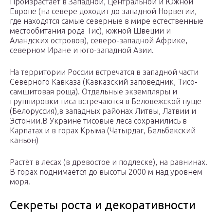
Произрастает в Западной, Центральной и Южной
Европе (на севере доходит до западной Норвегии,
где находятся самые северные в мире естественные
местообитания рода Тис), южной Швеции и
Аландских островов), северо-западной Африке,
северном Иране и юго-западной Азии.
На территории России встречатся в западной части
Северного Кавказа (Кавказский заповедник, Тисо-
самшитовая роща). Отдельные экземпляры и
группировки тиса встречаются в Беловежской пуще
(Белоруссия),в западных районах Литвы, Латвии и
Эстонии.В Украине тисовые леса сохранились в
Карпатах и в горах Крыма (Чатырдаг, Бельбекский
каньон)
Растёт в лесах (в древостое и подлеске), на равнинах.
В горах поднимается до высоты 2000 м над уровнем
моря.
Секреты роста и декоративности