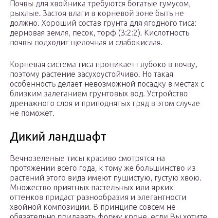
Почвы для хвойника требуются богатые гумусом,
рыхлые. Застоя влаги в корневой зоне быть не
должно. Хороший состав грунта для ягодного тиса:
дерновая земля, песок, торф (3:2:2). Кислотность
почвы подходит щелочная и слабокислая.
Корневая система тиса проникает глубоко в почву,
поэтому растение засухоустойчиво. Но такая
особенность делает невозможной посадку в местах с
близким залеганием грунтовых вод. Устройство
дренажного слоя и приподнятых гряд в этом случае
не поможет.
Дикий ландшафт
Вечнозеленые тисы красиво смотрятся на
протяжении всего года, к тому же большинство из
растений этого вида имеют пушистую, густую хвою.
Множество приятных пастельных или ярких
оттенков придаст разнообразия и элегантности
хвойной композиции. В принципе совсем не
обязательно придавать форму кроне, если Вы хотите