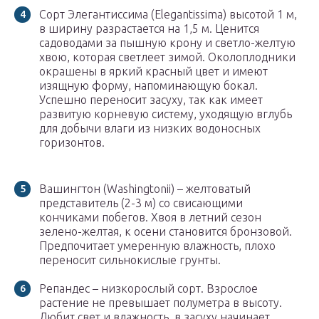
Сорт Элегантиссима (Elegantissima) высотой 1 м,
в ширину разрастается на 1,5 м. Ценится
садоводами за пышную крону и светло-желтую
хвою, которая светлеет зимой. Околоплодники
окрашены в яркий красный цвет и имеют
изящную форму, напоминающую бокал.
Успешно переносит засуху, так как имеет
развитую корневую систему, уходящую вглубь
для добычи влаги из низких водоносных
горизонтов.
Вашингтон (Washingtonii) – желтоватый
представитель (2-3 м) со свисающими
кончиками побегов. Хвоя в летний сезон
зелено-желтая, к осени становится бронзовой.
Предпочитает умеренную влажность, плохо
переносит сильнокислые грунты.
Репандес – низкорослый сорт. Взрослое
растение не превышает полуметра в высоту.
Любит свет и влажность, в засуху начинает