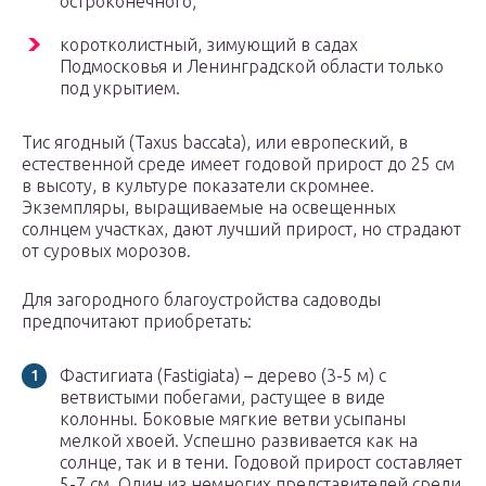
остроконечного;
коротколистный, зимующий в садах
Подмосковья и Ленинградской области только
под укрытием.
Тис ягодный (Taxus baccata), или европеский, в
естественной среде имеет годовой прирост до 25 см
в высоту, в культуре показатели скромнее.
Экземпляры, выращиваемые на освещенных
солнцем участках, дают лучший прирост, но страдают
от суровых морозов.
Для загородного благоустройства садоводы
предпочитают приобретать:
Фастигиата (Fastigiata) – дерево (3-5 м) с
ветвистыми побегами, растущее в виде
колонны. Боковые мягкие ветви усыпаны
мелкой хвоей. Успешно развивается как на
солнце, так и в тени. Годовой прирост составляет
5-7 см. Один из немногих представителей среди