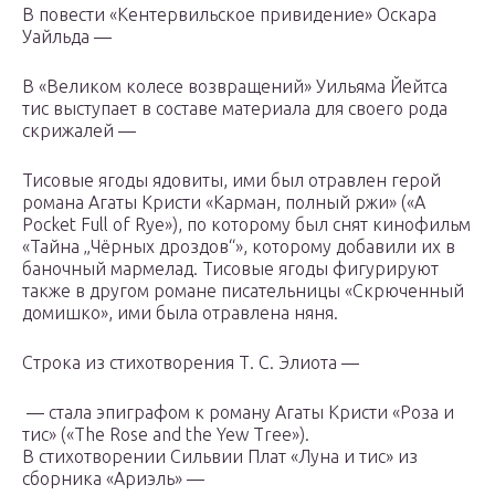
В повести «Кентервильское привидение» Оскара
Уайльда —
В «Великом колесе возвращений» Уильяма Йейтса
тис выступает в составе материала для своего рода
скрижалей —
Тисовые ягоды ядовиты, ими был отравлен герой
романа Агаты Кристи «Карман, полный ржи» («A
Pocket Full of Rye»), по которому был снят кинофильм
«Тайна „Чёрных дроздов“», которому добавили их в
баночный мармелад. Тисовые ягоды фигурируют
также в другом романе писательницы «Скрюченный
домишко», ими была отравлена няня.
Строка из стихотворения Т. С. Элиота —
— стала эпиграфом к роману Агаты Кристи «Роза и
тис» («The Rose and the Yew Tree»).
В стихотворении Сильвии Плат «Луна и тис» из
сборника «Ариэль» —