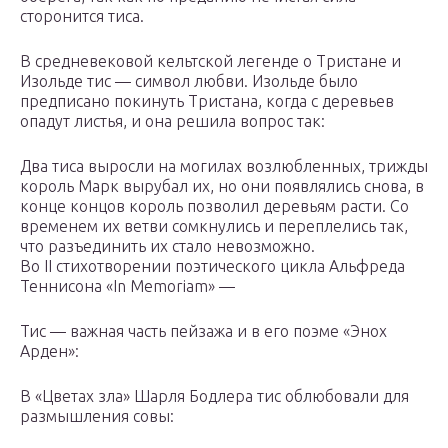
сторонится тиса.
В средневековой кельтской легенде о Тристане и
Изольде тис — символ любви. Изольде было
предписано покинуть Тристана, когда с деревьев
опадут листья, и она решила вопрос так:
Два тиса выросли на могилах возлюбленных, трижды
король Марк вырубал их, но они появлялись снова, в
конце концов король позволил деревьям расти. Со
временем их ветви сомкнулись и переплелись так,
что разъединить их стало невозможно.
Во II стихотворении поэтического цикла Альфреда
Теннисона «In Memoriam» —
Тис — важная часть пейзажа и в его поэме «Энох
Арден»:
В «Цветах зла» Шарля Бодлера тис облюбовали для
размышления совы: