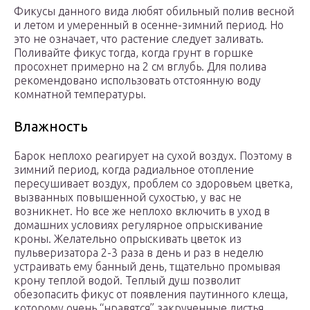
Фикусы данного вида любят обильный полив весной
и летом и умеренный в осенне-зимний период. Но
это не означает, что растение следует заливать.
Поливайте фикус тогда, когда грунт в горшке
просохнет примерно на 2 см вглубь. Для полива
рекомендовано использовать отстоянную воду
комнатной температуры.
Влажность
Барок неплохо реагирует на сухой воздух. Поэтому в
зимний период, когда радиальное отопление
пересушивает воздух, проблем со здоровьем цветка,
вызванных повышенной сухостью, у вас не
возникнет. Но все же неплохо включить в уход в
домашних условиях регулярное опрыскивание
кроны. Желательно опрыскивать цветок из
пульверизатора 2-3 раза в день и раз в неделю
устраивать ему банный день, тщательно промывая
крону теплой водой. Теплый душ позволит
обезопасить фикус от появления паутинного клеща,
которому очень “нравятся” закрученные листья