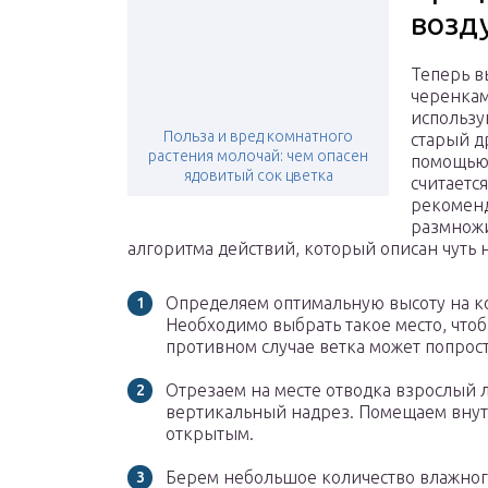
возд
Теперь в
черенкам
использу
Польза и вред комнатного
старый д
растения молочай: чем опасен
помощью 
ядовитый сок цветка
считаетс
рекоменд
размножи
алгоритма действий, который описан чуть 
Определяем оптимальную высоту на ко
Необходимо выбрать такое место, что
противном случае ветка может попрост
Отрезаем на месте отводка взрослый 
вертикальный надрез. Помещаем внутрь
открытым.
Берем небольшое количество влажного