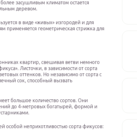
с более засушливым климатом остается
льным деревом.
льзуется в виде «живых» изгородей и для
иям применяется геометрическая стрижка для
онниках квартир, свешивая ветви немного
фикуса». Листочки, в зависимости от сорта
цветовых оттенков. Но независимо от сорта с
лечный сок, способный вызвать
меет большое количество сортов. Они
ений до 4-метровых богатырей, формой и
устарниками.
ей особой неприхотливостью сорта фикусов: