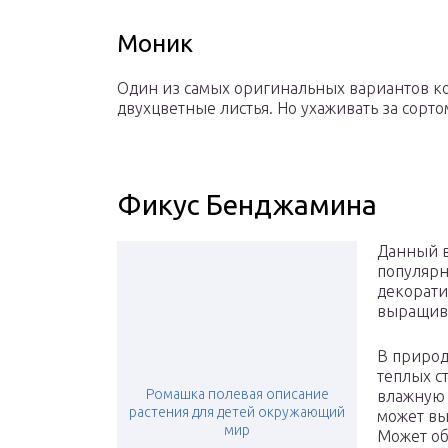
Моник
Один из самых оригинальных вариантов ко
двухцветные листья. Но ухаживать за сорто
Фикус Бенджамина
Данный в
популярн
декорати
выращива
В природе
теплых с
Ромашка полевая описание
влажную 
растения для детей окружающий
может вы
мир
Может об