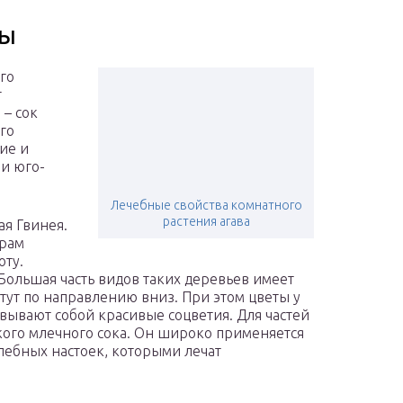
сы
го
т
 – сок
го
ие и
и юго-
Лечебные свойства комнатного
растения агава
ая Гвинея.
ерам
оту.
 Большая часть видов таких деревьев имеет
тут по направлению вниз. При этом цветы у
вывают собой красивые соцветия. Для частей
ого млечного сока. Он широко применяется
лебных настоек, которыми лечат