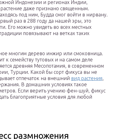
 южной Индонезии и регионах Индии,
 растение даже признано священным.
ходясь под ним, Будда смог войти в нирвану.
ервый раз в 288 году да нашей эры, это
и. Его можно увидеть во всех местных
традиции повязывают на ветках таких
тное многим дерево инжир или смоковница.
ит к семейству тутовых и на самом деле
ляется древняя Месопотамия, в современном
рии, Турции. Какой бы сорт фикуса вы не
дывает отпечаток на внешний
вид растения
,
ержания. В домашних условиях такое
 метров. Если верить учению фен-шуй, фикус
дать благоприятные условия для любой
есс размножения