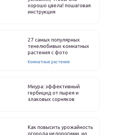
хорошо цвела! пошаговая
инструкция
27 самых популярных
тенелюбивых комнатных
растения с фото
Комнатные растения
Миура: эффективный
гербицид от пырея и
злаковых сорняков
Как повысить урожайность
огорода недорогими, но