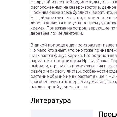
На другой известной родине культуры – в
расположенных на северо-востоке, данное
Проживающие здесь буддисты верят, что, на
На Цейлоне считается, что, посаженное в п
дерево является олицетворением духовност
храмах. Приезжая на остров, верующие по 
деревьев яркие ленточки.
В дикой природе еще произрастает извес
Но мало кто знает, что оно тоже принадлеж
называется фикус Карика. Его родиной яв
варианте это территория Ирана, Ирака, Си
выбрали, страна его происхождения накла
размер и окраску листвы, особенности сод
растение обычно не вырастает выше 1 – 2
способен очистить энергетику жилища, соз
плодотворной деятельности.
Литература
Проц