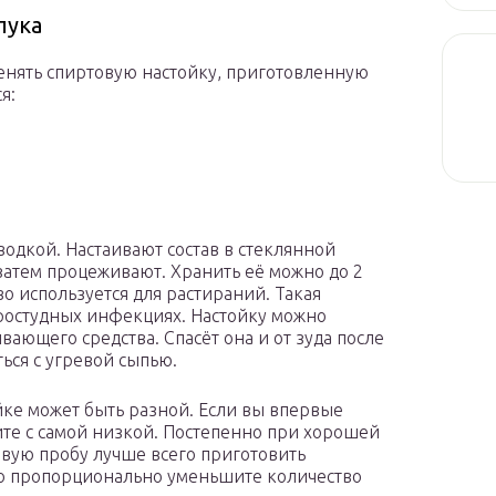
лука
енять спиртовую настойку, приготовленную
я:
водкой. Настаивают состав в стеклянной
 затем процеживают. Хранить её можно до 2
во используется для растираний. Такая
простудных инфекциях. Настойку можно
вающего средства. Спасёт она и от зуда после
ься с угревой сыпью.
йке может быть разной. Если вы впервые
ните с самой низкой. Постепенно при хорошей
вую пробу лучше всего приготовить
го пропорционально уменьшите количество