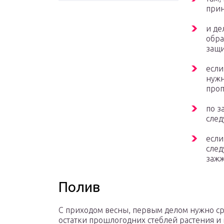
прин
и де
обра
защи
если
нужн
проп
по з
след
если
след
зажж
Полив
С приходом весны, первым делом нужно ср
остатки прошлогодних стеблей растения и