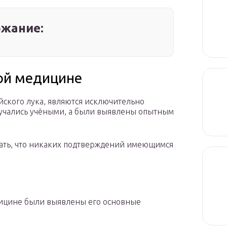
жание:
ой медицине
йского лука, являются исключительно
зучались учёными, а были выявлены опытным
имать, что никаких подтверждений имеющимся
дицине были выявлены его основные