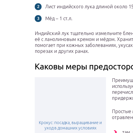
Лист индийского лука длиной около 15
Мёд – 1 ст.л.
Индийский лук тщательно измельчите бле
её с ланолиновым кремом и мёдом. Хранит
помогает при кожных заболеваниях, укусах
порезах и других ранах.
Каковы меры предостор
Преимущ
используе
перечисл
придержи
Простые 
отравлен
Крокус: посадка, выращивание и
уход в домашних условиях
там,