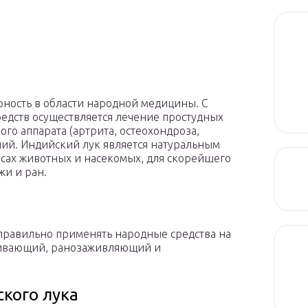
рность в области народной медицины. С
едств осуществляется лечение простудных
го аппарата (артрита, остеохондроза,
ний. Индийский лук является натуральным
усах животных и насекомых, для скорейшего
жи и ран.
 правильно применять народные средства на
аживающий, ранозаживляющий и
кого лука